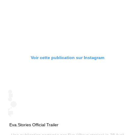
Voir cette publication sur Instagram
Eva.Stories Official Trailer
Une publication partagée par
Eva
(@eva.stories) le 28 Avril