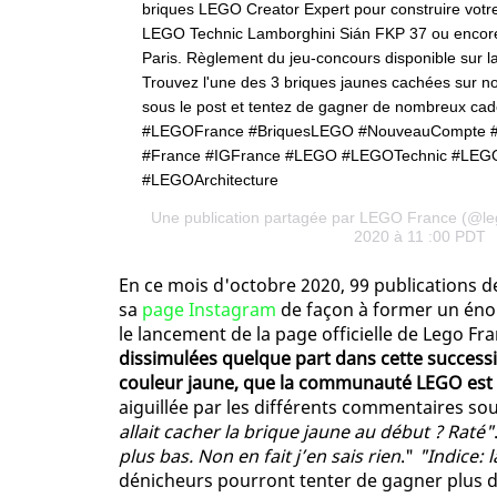
briques LEGO Creator Expert pour construire votre
LEGO Technic Lamborghini Sián FKP 37 ou encore
Paris. Règlement du jeu-concours disponible sur l
Trouvez l'une des 3 briques jaunes cachées sur 
sous le post et tentez de gagner de nombreux 
#LEGOFrance #BriquesLEGO #NouveauCompte #N
#France #IGFrance #LEGO #LEGOTechnic #LEG
#LEGOArchitecture
Une publication partagée par
LEGO France
(@leg
2020 à 11 :00 PDT
En ce mois d'octobre 2020, 99 publications d
sa
page Instagram
de façon à former un éno
le lancement de la page officielle de Lego Fra
dissimulées quelque part dans cette successi
couleur jaune, que la communauté LEGO est i
aiguillée par les différents commentaires sou
allait cacher la brique jaune au début ? Raté"
plus bas. Non en fait j’en sais rien
."
"Indice: 
dénicheurs pourront tenter de gagner plus de