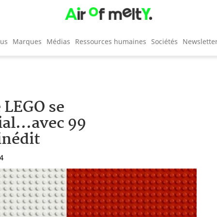
cus
Marques
Médias
Ressources humaines
Sociétés
Newslette
e LEGO se
ial...avec 99
inédit
54