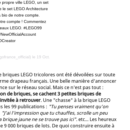
 propre ville LEGO, un set
 le set LEGO Architecture
a bio de notre compte.
notre compte ! Commentez
cadeaux LEGO. #LEGO99
ewOfficialAccount
OCreator
ofrance_official) le 19 Oct.
e briques LEGO tricolores ont été dévoilées sur toute
rme drapeau français. Une belle manière d'annoncer
nce sur le réseau social. Mais ce n'est pas tout :
on de briques, se cachent 3 petites briques de
nvitée à retrouver
. Une "chasse" à la brique LEGO
s les 99 publications :
"Tu penses vraiment qu’on
.
"J’ai l’impression que tu chauffes, scrolle un peu
la brique jaune ne se trouve pas ici".
etc... Les heureux
 9 000 briques de lots. De quoi construire ensuite à