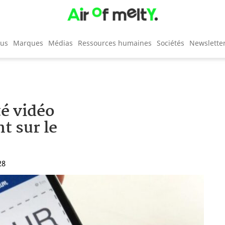
cus
Marques
Médias
Ressources humaines
Sociétés
Newslette
té vidéo
t sur le
28