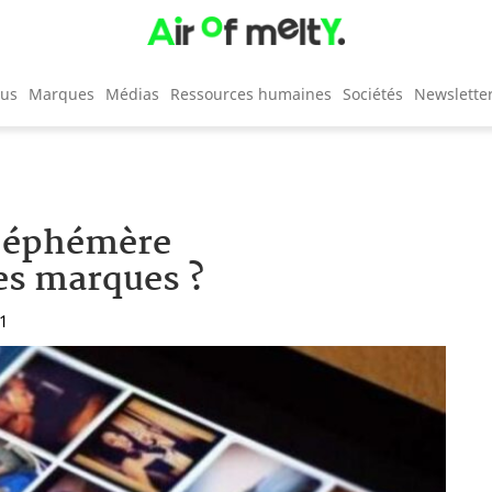
cus
Marques
Médias
Ressources humaines
Sociétés
Newslette
é éphémère
es marques ?
51