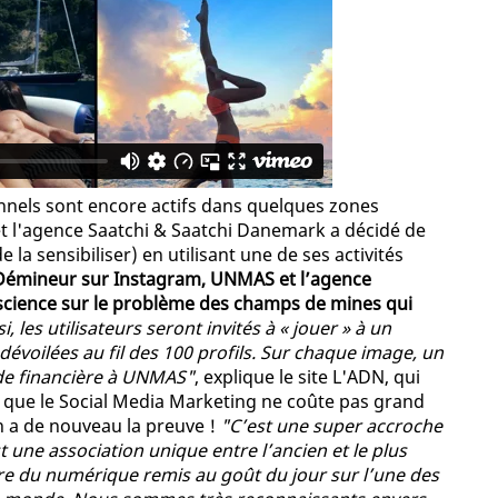
nels sont encore actifs dans quelques zones
t l'agence Saatchi & Saatchi Danemark a décidé de
 la sensibiliser) en utilisant une de ses activités
 Démineur sur Instagram, UNMAS et l’agence
science sur le problème des champs de mines qui
i, les utilisateurs seront invités à « jouer » à un
évoilées au fil des 100 profils. Sur chaque image, un
de financière à UNMAS"
, explique le site L'ADN, qui
it que le Social Media Marketing ne coûte pas grand
en a de nouveau la preuve !
"C’est une super accroche
st une association unique entre l’ancien et le plus
’ère du numérique remis au goût du jour sur l’une des