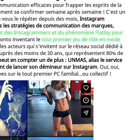
ommunication efficaces pour frapper les esprits de la
ement se confirmer semaine après semaine ! C'est un
 de vous le répéter depuis des mois,
Instagram
ns les stratégies de communication des marques,
t des Instagrammers et du phénomène Flatlay pour
ronto inventant le
tout premier jeu de rôle en mode
es acteurs qui s'invitent sur le réseau social dédié à
 auprès des moins de 30 ans, qui représentent 80% de
peut en compter un de plus : UNMAS, alias le service
ient de lancer son démineur sur Instagram
. Oui, oui,
s sur le tout premier PC familial...ou collectif !