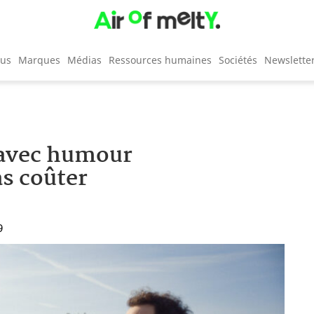
cus
Marques
Médias
Ressources humaines
Sociétés
Newslette
 avec humour
as coûter
9