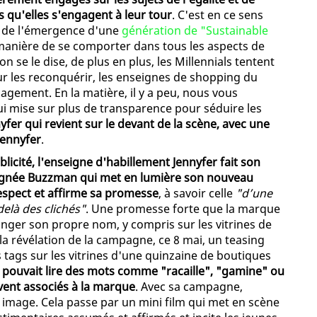
 qu'elles s'engagent à leur tour
. C'est en ce sens
ns de l'émergence d'une
génération de "Sustainable
 manière de se comporter dans tous les aspects de
se le dise, de plus en plus, les Millennials tentent
our les reconquérir, les enseignes de shopping du
ngagement. En la matière, il y a peu, nous vous
ui mise sur plus de transparence pour séduire les
yfer qui revient sur le devant de la scène, avec une
ennyfer
.
licité, l'enseigne d'habillement Jennyfer fait son
ignée Buzzman qui met en lumière son nouveau
espect et affirme sa promesse
, à savoir celle
"d’une
elà des clichés"
. Une promesse forte que la marque
nger son propre nom, y compris sur les vitrines de
la révélation de la campagne, ce 8 mai, un teasing
s tags sur les vitrines d'une quinzaine de boutiques
n pouvait lire des mots comme "racaille", "gamine" ou
vent associés à la marque
. Avec sa campagne,
 image. Cela passe par un mini film qui met en scène