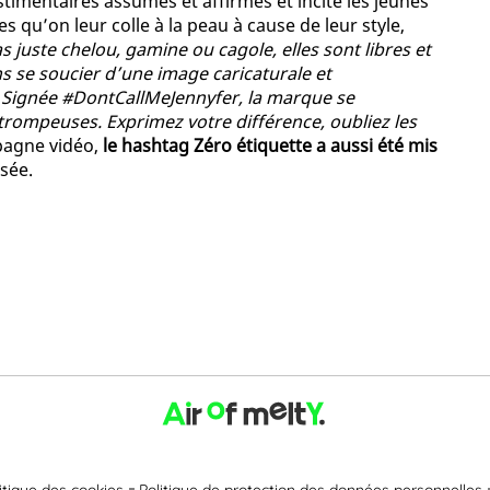
timentaires assumés et affirmés et incite les jeunes
 qu’on leur colle à la peau à cause de leur style,
as juste chelou, gamine ou cagole, elles sont libres et
s se soucier d’une image caricaturale et
. Signée #DontCallMeJennyfer, la marque se
trompeuses. Exprimez votre différence, oubliez les
pagne vidéo,
le hashtag Zéro étiquette a aussi été mis
sée.
itique des cookies
Politique de protection des données personnelles