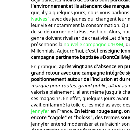
l'environnement et ils attendent des marques
que, il y a quelques jours, nous vous parlio
Natives"
, avec des jeunes qui changent leur
leur vie et notamment la consommation. Qu'on 
de se détourner de la Fast Fashion. Alors, p
genre doivent rivaliser de créativité...et d'e
présentions la
nouvelle campagne d'H&M
, q
Millennials. Aujourd'hui,
c'est l'enseigne Jenn
campagne pertinente baptisée #DontCallMeJ
En pratique,
après vingt ans d’absence en pub
grand retour avec une campagne intégrée s
positionnement autour de l’inclusion et du r
marque pour toutes, grand public, allant au-d
valorise pleinement, allant même jusqu’à cha
ses magasins. En effet, quelques jours avant 
avait enflammé la toile et les médias avec de
Jennyfer
en France.
En lettres rouge sang, o
encore "cagole" et "boloss", des termes sou
Jennyfer entend moderniser et rafraîchir son