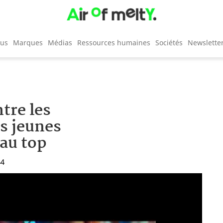
cus
Marques
Médias
Ressources humaines
Sociétés
Newslette
tre les
es jeunes
au top
44