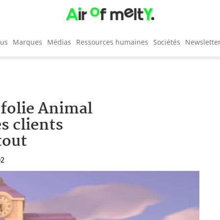
cus
Marques
Médias
Ressources humaines
Sociétés
Newslette
a folie Animal
s clients
tout
02