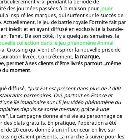
 particulièrement vrai pendant la période de
fité des journées passées à la maison pour
jouer
i a inspiré les marques, qui surfent sur le succès de
 Actuellement, le jeu de battle royale Fortnite fait par
rt inédit et en ayant diffusé en exclusivité la bande-
n, Tenet. De son côté, il y a quelques semaines, la
uvelle collection dans le jeu phénomène Animal
al Crossing qui vient d'inspirer la nouvelle prise de
estauration livrée. Concrètement,
la marque,
 permet à ses clients d'être livrés partout...même
are du moment
.
ué diffusé,
"Just Eat est présent dans plus de 2 000
estaurants partenaires. Oui, partout en France et
’une île imaginaire sur LE jeu vidéo phénomène du
plaires depuis sa sortie mi-mars, grâce à une
eve"
. La campagne donne ainsi vie au personnage de
er des plats gratuits. En pratique, l'opération a été
l de 20 euros donné à un influenceur en live sur
rossing étaient présents. La marche à suivre pour les