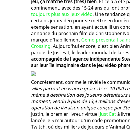
jeu, ça matche très (très) bien
. Et cela a été
confinement, avec des 15-24 ans qui ont pro
toujours plus aux jeux vidéo
. Une tendance qu
certains jeux vidéo pour se mettre en lumière.
exemple sensation, en ayant accueilli un conce
annonce du prochain film de Christopher Nola
marque d'habillement
Gémo présentait sa no
Crossing
. Aujourd'hui encore, c'est bien Anim
parole de Just Eat, le leader mondial de la r
accompagnée de l'agence indépendante Steve,
sur leur île imaginaire dans le jeu vidéo ph
Concrètement, comme le révèle le communiq
villes partout en France grâce à ses 10 000 r
même à destination des joueurs détenteurs d
moment, vendu à plus de 13,4 millions d’exem
opération de livraison unique conçue par St
Justin, le premier livreur virtuel
Just Eat
à livr
lancée le 5 mai autour d'un code promotionne
Twitch, où des milliers de joueurs d'Animal C