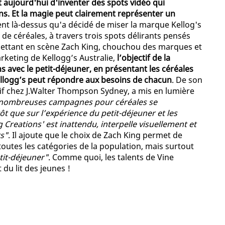
 aujourd'hui d'inventer des spots vidéo qui
ns. Et la magie peut clairement représenter un
nt là-dessus qu'a décidé de miser la marque Kellog's
 céréales, à travers trois spots délirants pensés
mettant en scène Zach King, chouchou des marques et
rketing de Kellogg’s Australie,
l’objectif de la
 avec le petit-déjeuner, en présentant les céréales
ellogg’s peut répondre aux besoins de chacun
. De son
tif chez J.Walter Thompson Sydney, a mis en lumière
nombreuses campagnes pour céréales se
ôt que sur l’expérience du petit-déjeuner et les
Creations' est inattendu, interpelle visuellement et
rs"
. Il ajoute que le choix de Zach King permet de
toutes les catégories de la population, mais surtout
tit-déjeuner"
. Comme quoi, les talents de Vine
du lit des jeunes !