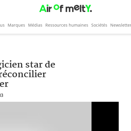
cus
Marques
Médias
Ressources humaines
Sociétés
Newslette
icien star de
réconcilier
er
33