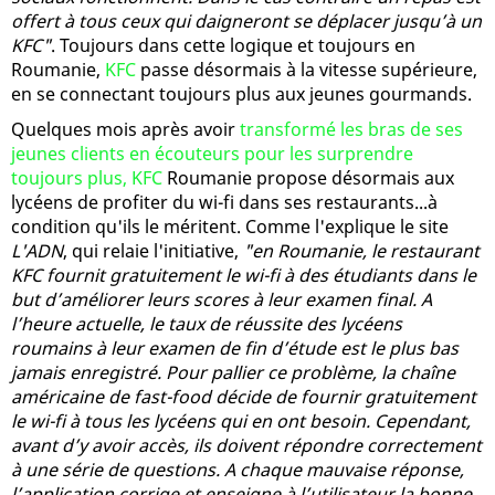
offert à tous ceux qui daigneront se déplacer jusqu’à un
KFC"
. Toujours dans cette logique et toujours en
Roumanie,
KFC
passe désormais à la vitesse supérieure,
en se connectant toujours plus aux jeunes gourmands.
Quelques mois après avoir
transformé les bras de ses
jeunes clients en écouteurs pour les surprendre
toujours plus, KFC
Roumanie propose désormais aux
lycéens de profiter du wi-fi dans ses restaurants...à
condition qu'ils le méritent. Comme l'explique le site
L'ADN
, qui relaie l'initiative,
"en Roumanie, le restaurant
KFC fournit gratuitement le wi-fi à des étudiants dans le
but d’améliorer leurs scores à leur examen final. A
l’heure actuelle, le taux de réussite des lycéens
roumains à leur examen de fin d’étude est le plus bas
jamais enregistré. Pour pallier ce problème, la chaîne
américaine de fast-food décide de fournir gratuitement
le wi-fi à tous les lycéens qui en ont besoin. Cependant,
avant d’y avoir accès, ils doivent répondre correctement
à une série de questions. A chaque mauvaise réponse,
l’application corrige et enseigne à l’utilisateur la bonne