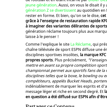
jeune génération
. Aussi, on vous le disait il
génération Z se divertissent
au quotidien en f
rester en forme. Et bien, qu'on se le dise,
cet
grâce à l'enseigne de restauration rapide 
à imaginer des variantes délirantes de sports
génération réclame toujours plus aux marques
laisse à le penser !
Comme l'explique le site
La Réclame
, qui pré
chaîne télévisée de sport ESPN diffuse une é
disciplines sportives insolites,
la marque KFC 
propres sports
. Plus précisément,
"l'enseign
mettre en avant sa propre compétition sportiv
championnat permet aux sportifs fans de la
disciplines telles que la boxe, le bowling ou 
compétiteurs, appelés Bucket Heads, portent
indéniablement de marquer les esprits et d'as
message léger et riche en second degré. Et
l
en question a été diffusé sur ESPN afin d'êtr
Partager ce Contenu