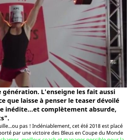
e génération. L'enseigne les fait aussi
ce que laisse à penser le teaser dévoilé
ve inédite...et complètement absurde,
s".
uille...ou pas ! Indéniablement, cet été 2018 est placé
porté par une victoire des Bleus en Coupe du Monde
schamps, meilleur coach et manager possible pour la