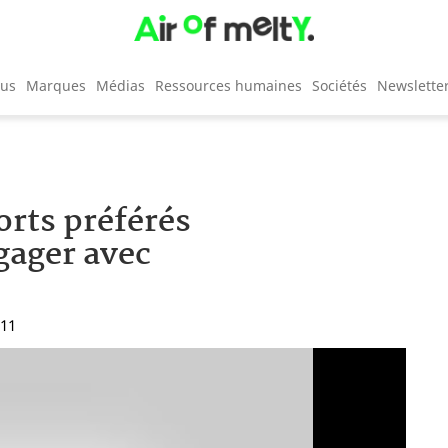
cus
Marques
Médias
Ressources humaines
Sociétés
Newslette
orts préférés
gager avec
:11