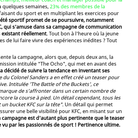
 y a quelques semaines,
23% des membres de la
aisant du sport et en multipliant les exercices pour
 été sportif promet de se poursuivre, notamment
KFC, qui s'amuse dans sa campagne de communication
 existant réellement
. Tout bon à l'heure où la jeune
 de lui faire vivre des expériences inédites ? Tout
sente la campagne, alors que, depuis deux ans, la
mission intitulée "The Ocho", qui met en avant des
a décidé de suivre la tendance en inventant ses
e du Colonel Sanders a en effet créé un teaser pour
e. Intitulée 'The Battle of the Buckets', ce
 marque de s’affronter dans un certain nombre de
encore la course à pied. Un détail cependant, tous les
 un bucket KFC sur la tête"
. Un détail qui permet
surer une belle visibilité pour KFC, en misant sur un
a campagne est d'autant plus pertinente que le teaser
e vu par les passionnés de sport ! Pertinence ultime.