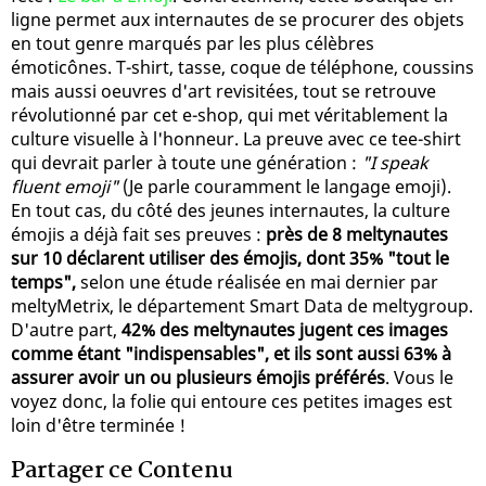
ligne permet aux internautes de se procurer des objets
en tout genre marqués par les plus célèbres
émoticônes. T-shirt, tasse, coque de téléphone, coussins
mais aussi oeuvres d'art revisitées, tout se retrouve
révolutionné par cet e-shop, qui met véritablement la
culture visuelle à l'honneur. La preuve avec ce tee-shirt
qui devrait parler à toute une génération :
"I speak
fluent emoji"
(Je parle couramment le langage emoji).
En tout cas, du côté des jeunes internautes, la culture
émojis a déjà fait ses preuves :
près de 8 meltynautes
sur 10 déclarent utiliser des émojis, dont 35% "tout le
temps",
selon une étude réalisée en mai dernier par
meltyMetrix, le département Smart Data de meltygroup.
D'autre part,
42% des meltynautes jugent ces images
comme étant "indispensables", et ils sont aussi 63% à
assurer avoir un ou plusieurs émojis préférés
. Vous le
voyez donc, la folie qui entoure ces petites images est
loin d'être terminée !
Partager ce Contenu