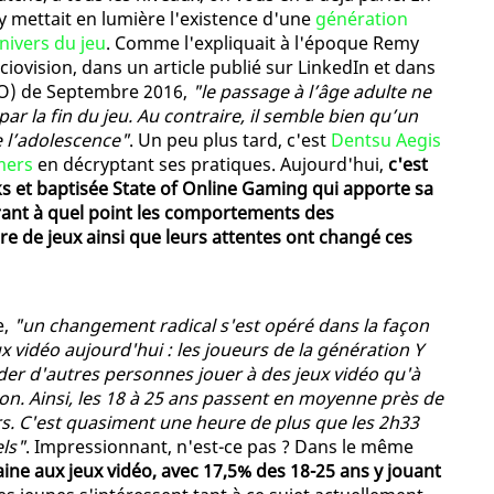
y mettait en lumière l'existence d'une
génération
univers du jeu
. Comme l'expliquait à l'époque Remy
ovision, dans un article publié sur LinkedIn et dans
O) de Septembre 2016,
"le passage à l’âge adulte ne
par la fin du jeu. Au contraire, il semble bien qu’un
de l’adolescence"
. Un peu plus tard, c'est
Dentsu Aegis
mers
en décryptant ses pratiques. Aujourd'hui,
c'est
s et baptisée State of Online Gaming qui apporte sa
trant à quel point les comportements des
 de jeux ainsi que leurs attentes ont changé ces
e,
"un changement radical s'est opéré dans la façon
ux vidéo aujourd'hui : les joueurs de la génération Y
der d'autres personnes jouer à des jeux vidéo qu'à
sion. Ainsi, les 18 à 25 ans passent en moyenne près de
. C'est quasiment une heure de plus que les 2h33
ls"
. Impressionnant, n'est-ce pas ? Dans le même
ne aux jeux vidéo, avec 17,5% des 18-25 ans y jouant