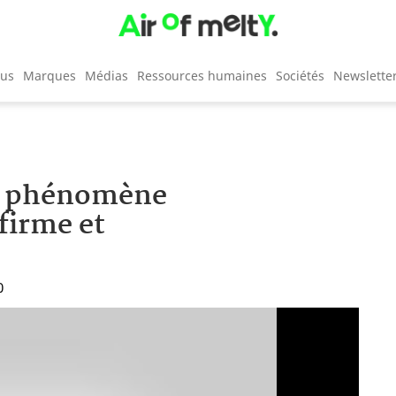
cus
Marques
Médias
Ressources humaines
Sociétés
Newslette
ve, phénomène
firme et
0