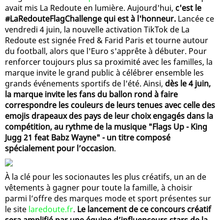
avait mis La Redoute en lumière. Aujourd'hui,
c'est le
#LaRedouteFlagChallenge qui est à l'honneur.
Lancée ce
vendredi 4 juin, la nouvelle activation TikTok de La
Redoute est signée Fred & Farid Paris et tourne autour
du football, alors que l'Euro s'apprête à débuter. Pour
renforcer toujours plus sa proximité avec les familles, la
marque invite le grand public à célébrer ensemble les
grands événements sportifs de l'été. Ainsi,
dès le 4 juin,
la marque invite les fans du ballon rond à faire
correspondre les couleurs de leurs tenues avec celle des
emojis drapeaux des pays de leur choix engagés dans la
compétition, au rythme de la musique "Flags Up - King
Jugg 21 feat Babz Wayne" - un titre composé
spécialement pour l’occasion
.
À la clé pour les socionautes les plus créatifs, un an de
vêtements à gagner pour toute la famille, à choisir
parmi l’offre des marques mode et sport présentes sur
le site
laredoute.fr
.
Le lancement de ce concours créatif
sera amplifié par une équipe d’influenceurs stars de la