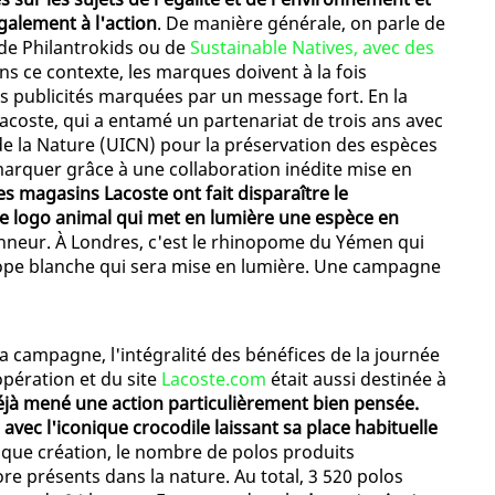
galement à l'action
. De manière générale, on parle de
 de Philantrokids ou de
Sustainable Natives, avec des
ns ce contexte, les marques doivent à la fois
s publicités marquées par un message fort. En la
acoste, qui a entamé un partenariat de trois ans avec
de la Nature (UICN) pour la préservation des espèces
marquer grâce à une collaboration inédite mise en
des magasins Lacoste ont fait disparaître le
re logo animal qui met en lumière une espèce en
'honneur. À Londres, c'est le rhinopome du Yémen qui
tilope blanche qui sera mise en lumière. Une campagne
 la campagne, l'intégralité des bénéfices de la journée
opération et du site
Lacoste.com
était aussi destinée à
déjà mené une action particulièrement bien pensée.
 avec l'iconique crocodile laissant sa place habituelle
aque création, le nombre de polos produits
 présents dans la nature. Au total, 3 520 polos