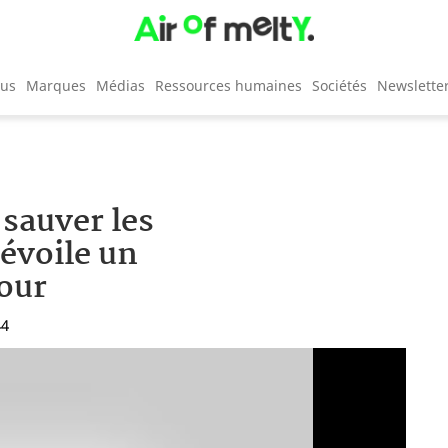
cus
Marques
Médias
Ressources humaines
Sociétés
Newslette
sauver les
évoile un
our
44