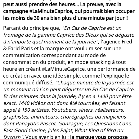
peut aussi prendre des heures... La preuve, avec la
campagne #LaMinuteCaprice, qui pourrait bien occuper
les moins de 30 ans bien plus d'une minute par jour !
Partant du principe que,
"En Cas de Caprice est un
fromage de la gamme Caprice des Dieux qui se déguste
à n’importe quel moment de la journée"
, l'agence Fred
& Farid Paris et la marque ont voulu miser sur une
communication correspondant au mode de
consommation du produit, en mode snacking à tout
heure en créant #LaMinuteCaprice, une performance de
co-création avec une idée simple, comme l'explique le
communiqué diffusé.
"Chaque minute de la journée est
un moment où l’on peut déguster un En Cas de Caprice.
Et des minutes dans la journée, il y en a 1440 pour être
exact. 1440 vidéos ont donc été tournées, en faisant
appel à 150 artistes, Youtubers, viners, réalisateurs,
graphistes, animateurs, chorégraphes ou magiciens
dont Panayotis Pascot, Gonzague, Les Questions Cons,
Fast Good Cuisine, Jules Pajot, What Kind of Bird ou
Dycosh"
. Vous avez bien lu :
la marque vous propose