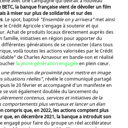
la scène avec une campagne qui devrait à nouveau
BETC, la banque française vient de dévoiler un film
s à miser sur plus de solidarité et sur des
es
. Le spot, baptisé
"Ensemble on y arrivera"
met ainsi
e le Crédit Agricole s'engage à soutenir et qui
ur. Achat de produits locaux directement auprès des
famille, initiatives en région pour apporter du
 différentes générations de se connecter (dans tous
ique, voilà toutes les actions valorisées par le Crédit
midable" de Charles Aznavour en bande-son et réalisé
 toucher
la jeune génération engagée
en plein cœur.
er une dimension de proximité pour mettre en image
 situations réelles"
, révèle le communiqué partagé
 depuis le 20 février et accompagné d'un manifeste en
ne se voit également doublée du lancement du
ièrement contenus, services et initiatives de la
s comportements plus vertueux et lancer un élan
ien compris que, en 2022, les actions comptent plus
ler que, en décembre 2021, la banque a introduit son
 engagé pour faire du groupe un réel accélérateur