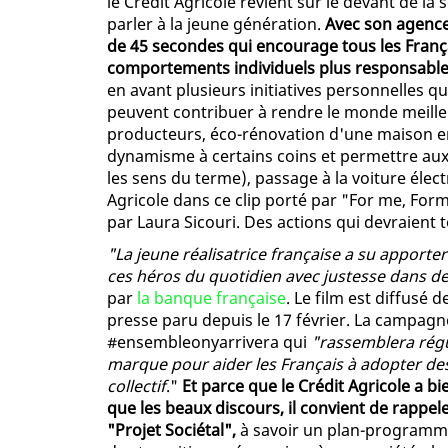
le Crédit Agricole revient sur le devant de 
parler à la jeune génération.
Avec son agence 
de 45 secondes qui encourage tous les Françai
comportements individuels plus responsabl
en avant plusieurs initiatives personnelles qu
peuvent contribuer à rendre le monde meille
producteurs, éco-rénovation d'une maison en 
dynamisme à certains coins et permettre aux
les sens du terme), passage à la voiture électr
Agricole dans ce clip porté par "For me, For
par Laura Sicouri. Des actions qui devraient
"La jeune réalisatrice française a su apport
ces héros du quotidien avec justesse dans des
par
la banque française
. Le film est diffusé
presse paru depuis le 17 février. La campag
#ensembleonyarrivera qui
"rassemblera régul
marque pour aider les Français à adopter de
collectif
."
Et parce que le Crédit Agricole a b
que les beaux discours, il convient de rappe
"Projet Sociétal",
à savoir un plan-programme