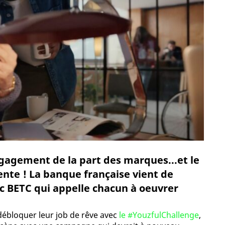
ngagement de la part des marques...et le
ente ! La banque française vient de
c BETC qui appelle chacun à oeuvrer
débloquer leur job de rêve avec
le #YouzfulChallenge
,