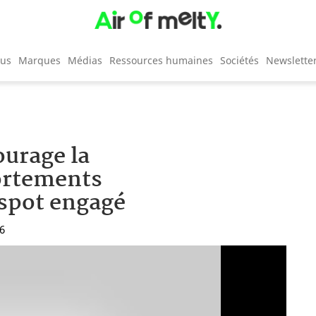
cus
Marques
Médias
Ressources humaines
Sociétés
Newslette
ourage la
portements
spot engagé
26