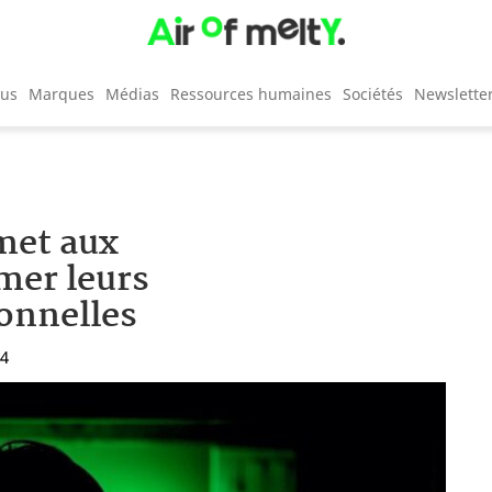
cus
Marques
Médias
Ressources humaines
Sociétés
Newslette
met aux
mer leurs
onnelles
34