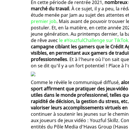
En cette période de rentrée 2021,
nombreux so
marché du travail
. À ce sujet, il y a peu, la r
étude menée par Jam au sujet des attentes et
premier job
. Mais avant de pouvoir trouver le
postuler. Et, en la matière, en cette année 202
jeune génération. Au printemps dernier, la ba
de rêve avec
le #YouzfulChallenge sur TikTok
campagne ciblant les gamers que le Crédit A
visibles, en permettant aux gamers de tradui
professionnelles
. Et à l'heure où l'on sait q
on se dit qu'il y a un fort potentiel ! Place à l
Comme le révèle le communiqué diffusé,
alo
sport affirment que pratiquer des jeux-vidé
utiles dans le monde professionnel, telles que
rapidité de décision, la gestion du stress, et
valoriser leurs accomplissements virtuels en
continuer à soutenir les jeunes sur le chemi
aux joueurs de jeux vidéo : Youzful Skillz. C
entités du Pôle Media d'Havas Group (Havas