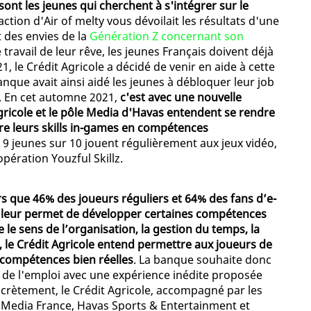
nt les jeunes qui cherchent à s'intégrer sur le
édaction d'Air of melty vous dévoilait les résultats d'une
 des envies de la
Génération Z concernant son
 travail de leur rêve, les jeunes Français doivent déjà
1, le Crédit Agricole a décidé de venir en aide à cette
nque avait ainsi aidé les jeunes à débloquer leur job
. En cet automne 2021,
c'est avec une nouvelle
gricole et le pôle Media d'Havas entendent se rendre
re leurs skills in-games en compétences
ue 9 jeunes sur 10 jouent régulièrement aux jeux vidéo,
'opération Youzful Skillz.
rs que 46% des joueurs réguliers et 64% des fans d’e-
o leur permet de développer certaines compétences
 le sens de l’organisation, la gestion du temps, la
c., le Crédit Agricole entend permettre aux joueurs de
 compétences bien réelles
. La banque souhaite donc
n de l'emploi avec une expérience inédite proposée
oncrètement, le Crédit Agricole, accompagné par les
 Media France, Havas Sports & Entertainment et