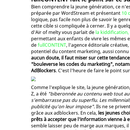
Bien comprendre la jeune génération, ce n'es
préparée par WordStream et présentant
10 
logique, pas facile non plus de savoir le gen
cette cible si compliquée à cerner. Il y a que
d'Air of melty vous parlait de
la kiddification
permettant aux enfants de vivre les mêmes exp
de
fullCONTENT
, l'agence éditoriale créative
potentiel du content marketing, aussi conn
aucun doute, il faut miser sur cette tendance
"bouleverse les codes du marketing", notamm
AdBlockers
. C'est l'heure de faire le point 
Comme l'explique le site, la jeune génération,
Z, a été
"biberonnée au contenu web tout au lon
s’embarrasse pas du superflu. Les millennial
publicité qu’on leur impose"
. Ils ne se prive
grâce aux adblockers. En cela,
les jeunes cho
prêts à accepter que l'information vienne à eu
semble laisser peu de marge aux marques, il e