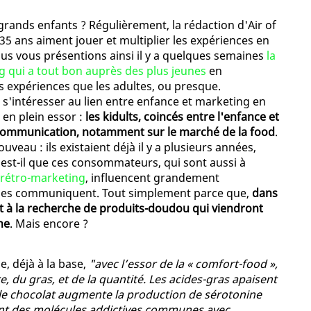
 grands enfants ? Régulièrement, la rédaction d'Air of
35 ans aiment jouer et multiplier les expériences en
nous vous présentions ainsi il y a quelques semaines
la
ng qui a tout bon auprès des plus jeunes
en
s expériences que les adultes, ou presque.
s'intéresser au lien entre enfance et marketing en
en plein essor :
les kidults, coincés entre l'enfance et
la communication, notamment sur le marché de la food
.
veau : ils existaient déjà il y a plusieurs années,
 est-il que ces consommateurs, qui sont aussi à
 rétro-marketing
, influencent grandement
ques communiquent. Tout simplement parce que,
dans
nt à la recherche de produits-doudou qui viendront
ne
. Mais encore ?
, déjà à la base,
"avec l’essor de la « comfort-food »,
, du gras, et de la quantité. Les acides-gras apaisent
le chocolat augmente la production de sérotonine
ent des molécules addictives communes avec