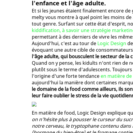
l'enfance et l'âge adulte.
Et si les jeunes étaient finalement encore de
melty vous montre à quel point les moins de 
tout genre. Surfant sur cette état d'esprit, 
kiddification, à savoir une stratégie marketi
permettant à des derniers de vivre les même
Aujourd'hui, c'est au tour de
Logic Design
de 
évoquant une autre cible de consommateurs 
l'âge adulte, qui bousculent le secteur de 
Quand on y pense, les kidults n'ont rien de nou
plutôt sous le terme d'adulescents. Toujours
l'origine d'une forte tendance
en matière de
aujourd'hui la manière dont certaines mar
le domaine de la food comme ailleurs, ils so
leur faire oublier le stress de la vie quotidien
En matière de food, Logic Design explique que
on n’hésite plus à pousser le curseur du sucre
notre cerveau, le tryptophane contenu dans 
(hormone du bien-être) et le fromage conti