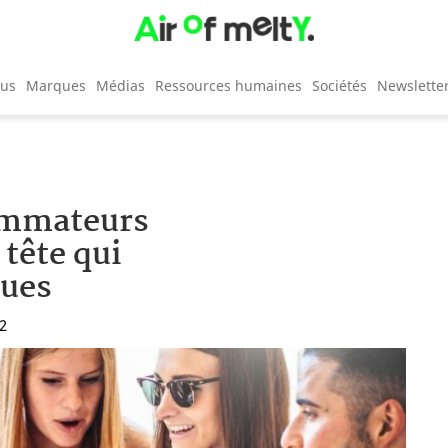
cus
Marques
Médias
Ressources humaines
Sociétés
Newslette
sommateurs
 tête qui
ques
42