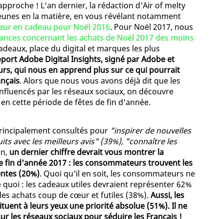
 rapproche ! L'an dernier, la rédaction d'Air of melty
jeunes en la matière, en vous révélant notamment
ateur en cadeau pour Noël 2016
. Pour Noël 2017, nous
ances concernant les achats de Noël 2017 des moins
deaux, place du digital et marques les plus
pport Adobe Digital Insights, signé par Adobe et
rs, qui nous en apprend plus sur ce qui pourrait
ançais
. Alors que nous vous avons déjà dit que les
influencés par les réseaux sociaux, on découvre
 en cette période de fêtes de fin d'année.
 principalement consultés pour
"inspirer de nouvelles
uits avec les meilleurs avis" (39%), "connaître les
in,
un dernier chiffre devrait vous montrer la
e fin d'année 2017 : les consommateurs trouvent les
entes (20%)
. Quoi qu'il en soit, les consommateurs ne
e quoi : les cadeaux utiles devraient représenter 62%
les achats coup de cœur et futiles (38%).
Aussi, les
ituent à leurs yeux une priorité absolue (51%). Il ne
 les réseaux sociaux pour séduire les Français !