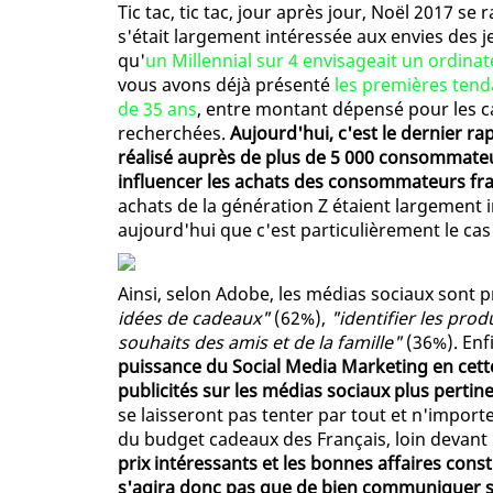
Tic tac, tic tac, jour après jour, Noël 2017 se
s'était largement intéressée aux envies des 
qu'
un Millennial sur 4 envisageait un ordin
vous avons déjà présenté
les premières tend
de 35 ans
, entre montant dépensé pour les ca
recherchées.
Aujourd'hui, c'est le dernier ra
réalisé auprès de plus de 5 000 consommateu
influencer les achats des consommateurs fr
achats de la génération Z étaient largement 
aujourd'hui que c'est particulièrement le cas
Ainsi, selon Adobe, les médias sociaux sont
idées de cadeaux"
(62%),
"identifier les prod
souhaits des amis et de la famille"
(36%). Enf
puissance du Social Media Marketing en cett
publicités sur les médias sociaux plus pertin
se laisseront pas tenter par tout et n'import
du budget cadeaux des Français, loin devant 
prix intéressants et les bonnes affaires const
s'agira donc pas que de bien communiquer sur