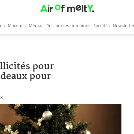
cus
Marques
Médias
Ressources humaines
Sociétés
Newslette
llicités pour
adeaux pour
08