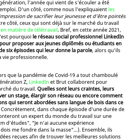
génération, l'année qui vient de s'écouler a été
l'emploi. D'un côté, comme nous l'expliquaient
les
'impression de sacrifier leur jeunesse et d'être pointés
utre côté, ceux qui sont déjà sur le marché du travail
 en matière de télétravail
. Bref, en cette année 2021,
C'est pourquoi
le réseau social professionnel LinkedIn
t pour proposer aux jeunes diplômés ou étudiants en
e six épisodes qui leur donne la parole
, alors qu’ils
 vie professionnelle.
ors que la pandémie de Covid-19 a tout chamboulé
génération Z,
LinkedIn
et Brut collaborent pour
arché du travail.
Quelles sont leurs craintes, leurs
uver un stage, élargir son réseau ou encore comment
tions qui seront abordées sans langue de bois dans ce
. Concrètement, dans chaque épisode d’une durée de
ronteront un expert du monde du travail sur une
um d’études", "Je n’ai aucune expérience
Je dois me fondre dans la masse"…). Ensemble, ils
dées reçues afin de trouver les meilleures solutions