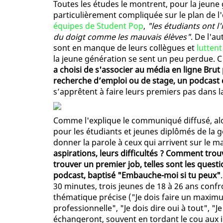
Toutes les études le montrent, pour la jeune 
particulièrement compliquée sur le plan de 
équipes de Student Pop
,
"les étudiants ont l
du doigt comme les mauvais élèves"
. De l'a
sont en manque de leurs collègues et
luttent
la jeune génération se sent un peu perdue. 
a choisi de s'associer au média en ligne Bru
recherche d’emploi ou de stage, un podcast d
s’apprêtent à faire leurs premiers pas dans la
Comme l'explique le communiqué diffusé, al
pour les étudiants et jeunes diplômés de la 
donner la parole à ceux qui arrivent sur le m
aspirations, leurs difficultés ? Comment tro
trouver un premier job, telles sont les ques
podcast, baptisé "Embauche-moi si tu peux"
30 minutes, trois jeunes de 18 à 26 ans conf
thématique précise ("Je dois faire un maxim
professionnelle", "Je dois dire oui à tout", "
échangeront, souvent en tordant le cou aux i