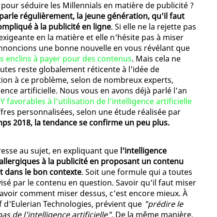
ion pour séduire les Millennials en matière de publicité ?
arle régulièrement, la jeune génération, qu'il faut
mpliqué à la publicité en ligne
. Si elle ne la rejette pas
xigeante en la matière et elle n'hésite pas à miser
nnoncions une bonne nouvelle en vous révélant que
us enclins à payer pour des contenus
. Mais cela ne
autes reste globalement réticente à l'idée de
ution à ce problème, selon de nombreux experts,
gence artificielle. Nous vous en avons déjà parlé l'an
favorables à l’utilisation de l’intelligence artificielle
ffres personnalisées, selon une étude réalisée par
mps 2018, la tendance se confirme un peu plus.
resse au sujet, en expliquant que
l'intelligence
es allergiques à la publicité en proposant un contenu
t dans le bon contexte
. Soit une formule qui a toutes
isé par le contenu en question. Savoir qu'il faut miser
ais savoir comment miser dessus, c'est encore mieux. À
f d'Eulerian Technologies, prévient que
"prédire le
s de l'intelligence artificielle"
. De la même manière,