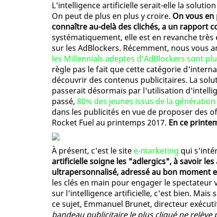
L'intelligence artificielle serait-elle la solut
On peut de plus en plus y croire.
On vous en p
connaître au-delà des clichés, a un rapport co
systématiquement, elle est en revanche très e
sur les AdBlockers. Récemment, nous vous a
les Millennials adeptes d'AdBlockers sont pl
règle pas le fait que cette catégorie d'intern
découvrir des contenus publicitaires. La sol
passerait désormais par l'utilisation d'intelli
passé,
80% des jeunes issus de la génération Y 
dans les publicités en vue de proposer des o
Rocket Fuel au printemps 2017.
En ce printe
À présent, c'est le site
e-marketing
qui s'inté
artificielle soigne les "adlergics", à savoir l
ultrapersonnalisé, adressé au bon moment e
les clés en main pour engager le spectateur v
sur l'intelligence artificielle, c'est bien. M
ce sujet, Emmanuel Brunet, directeur exécuti
bandeau publicitaire le plus cliqué ne relève pa