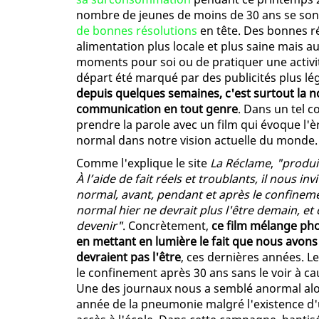
nombre de jeunes de moins de 30 ans se son
de bonnes résolutions
en tête. Des bonnes r
alimentation plus locale et plus saine mais a
moments pour soi ou de pratiquer une activi
départ été marqué par des publicités plus lég
depuis quelques semaines, c'est surtout la
communication en tout genre
. Dans un tel 
prendre la parole avec un film qui évoque l'è
normal dans notre vision actuelle du monde.
Comme l'explique le site
La Réclame
,
"produit
À l’aide de fait réels et troublants, il nous 
normal, avant, pendant et après le confinement
normal hier ne devrait plus l'être demain, et 
devenir"
. Concrètement,
ce film mélange pho
en mettant en lumière le fait que nous avo
devraient pas l'être
, ces dernières années. L
le confinement après 30 ans sans le voir à cau
Une des journaux nous a semblé anormal alo
année de la pneumonie malgré l'existence d'u