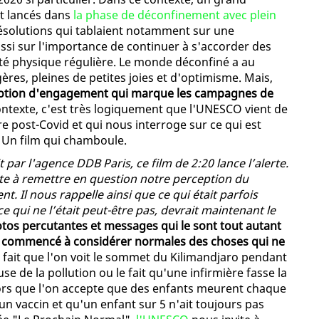
t lancés dans
la phase de déconfinement avec plein
ésolutions qui tablaient notamment sur une
ussi sur l'importance de continuer à s'accorder des
té physique régulière. Le monde déconfiné a au
ères, pleines de petites joies et d'optimisme. Mais,
 notion d'engagement qui marque les campagnes de
contexte, c'est très logiquement que l'UNESCO vient de
re post-Covid et qui nous interroge sur ce qui est
 Un film qui chamboule.
 par l'agence DDB Paris, ce film de 2:20 lance l’alerte.
invite à remettre en question notre perception du
. Il nous rappelle ainsi que ce qui était parfois
ce qui ne l’était peut-être pas, devrait maintenant le
tos percutantes et messages qui le sont tout autant
ns commencé à considérer normales des choses qui ne
e fait que l'on voit le sommet du Kilimandjaro pendant
se de la pollution ou le fait qu'une infirmière fasse la
rs que l'on accepte que des enfants meurent chaque
n vaccin et qu'un enfant sur 5 n'ait toujours pas