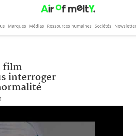
cus
Marques
Médias
Ressources humaines
Sociétés
Newslette
 film
s interroger
 normalité
5