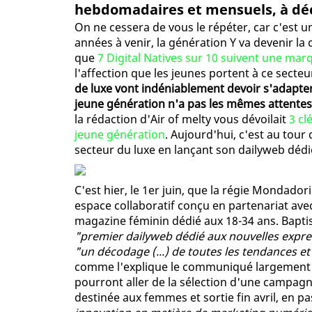
hebdomadaires et mensuels, à déco
On ne cessera de vous le répéter, car c'est 
années à venir, la génération Y va devenir la c
que
7 Digital Natives sur 10 suivent une mar
l'affection que les jeunes portent à ce sect
de luxe vont indéniablement devoir s'adapter
jeune génération n'a pas les mêmes attentes
la rédaction d'Air of melty vous dévoilait
3 cl
jeune génération
. Aujourd'hui, c'est au tour
secteur du luxe en lançant son dailyweb dédié
C'est hier, le 1er juin, que la régie Mondador
espace collaboratif conçu en partenariat avec 
magazine féminin dédié aux 18-34 ans. Bapt
"premier dailyweb dédié aux nouvelles expre
"un décodage (...) de toutes les tendances et
comme l'explique le communiqué largement d
pourront aller de la sélection d'une campagne
destinée aux femmes et sortie fin avril, en p