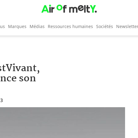
cus
Marques
Médias
Ressources humaines
Sociétés
Newslette
stVivant,
ance son
13