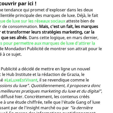
uvrir par ici !
une tendance qui promet d'exploser dans les deux
lientèle principale des marques de luxe. Déjà, le fait
que de luxe sur les réseaux sociaux
atteste bien de
eur de consommation.
Mais, c'est un fait, les marques
 et transformer leurs stratégies marketing, car la
 que ses aînés
. Dans cette logique, en mars dernier,
és pour permettre aux marques de luxe d'attirer la
 de Mondadori Publicité de montrer son attrait pour le
 à ce sujet.
i Publicité a décidé de mettre en ligne un nouvel
le Hub Institute et la rédaction de Grazia, le
isé
#LeLuxeEstVivant
, il se revendique comme le
ssions du luxe". Quotidiennement, il proposera donc
 meilleures pratiques marketing du luxe et du digital"
,
iffusé hier. Concrètement, les contenus créés
 à une étude chiffrée, telle que l'étude Gang of luxe
assant par de l'insight marché ou par
"la dernière