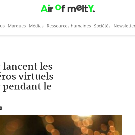
cus
Marques
Médias
Ressources humaines
Sociétés
Newslette
 lancent les
éros virtuels
r pendant le
48