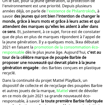
On le sait, pour la jeune génération, la protection de
l'environnement est une priorité. Depuis plusieurs
années déjà, on parle de
l'existence de Philantrokids
, à
savoir
des jeunes qui ont bien l'intention de changer le
monde, grâce à leurs mots et grâce à leurs actes et qui
attendent des marques qu'elles les aident à aller dans
ce sens
. Et, justement, à ce sujet, force est de constater
que de plus en plus de marques répondent à l'appel de
la jeune génération. Il y a quelques mois, Ikea débutait
2021 en faisant la
promotion de la consommation éco-
responsable
dès le plus jeune âge. Aujourd'hui,
c'est au
tour de la célèbre marque de poupée Barbie de
proposer une nouveauté qui devrait plaire à la jeune
génération engagée
: des Barbies conçues en plastique
recyclé.
Dans la continuité du projet Mattel PlayBack, un
dispositif de collecte et de recyclage des poupées Barbie
et autres jouets de la marque,
Mattel
vient de dévoiler
en ce mois de juin 2021 sa grande nouveauté éco-
responsable, à savoir
la toute première Barbie fabriquée