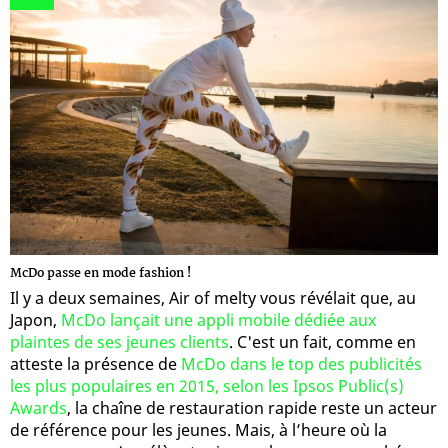
McDo passe en mode fashion !
Il y a deux semaines, Air of melty vous révélait que, au
Japon,
McDo lançait une appli mobile dédiée aux
plaintes de ses jeunes clients
. C'est un fait, comme en
atteste la présence de
McDo dans le top des publicités
les plus populaires en 2015, selon les Ipsos Public(s)
Awards
, la chaîne de restauration rapide reste un acteur
de référence pour les jeunes. Mais, à l’heure où la