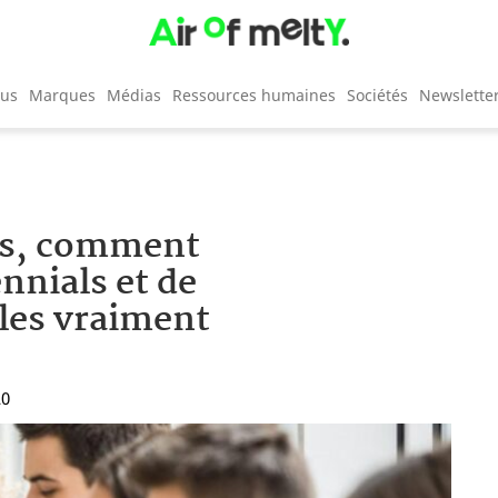
cus
Marques
Médias
Ressources humaines
Sociétés
Newslette
its, comment
nnials et de
lles vraiment
20