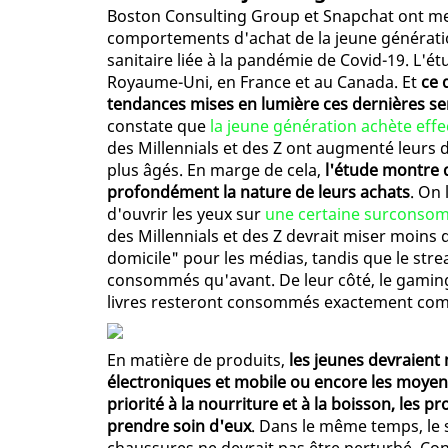
Boston Consulting Group et Snapchat ont m
comportements d'achat de la jeune génération,
sanitaire liée à la pandémie de Covid-19. L'ét
Royaume-Uni, en France et au Canada. Et
ce 
tendances mises en lumière ces dernières s
constate que
la jeune génération achète effe
des Millennials et des Z ont augmenté leur
plus âgés. En marge de cela,
l'étude montre q
profondément la nature de leurs achats
. On 
d'ouvrir les yeux sur
une certaine surconso
des Millennials et des Z devrait miser moins qu
domicile" pour les médias, tandis que le str
consommés qu'avant. De leur côté, le gaming
livres resteront consommés exactement com
En matière de produits,
les jeunes devraient 
électroniques et mobile ou encore les moyens
priorité à la nourriture et à la boisson, les 
prendre soin d'eux
. Dans le même temps, le