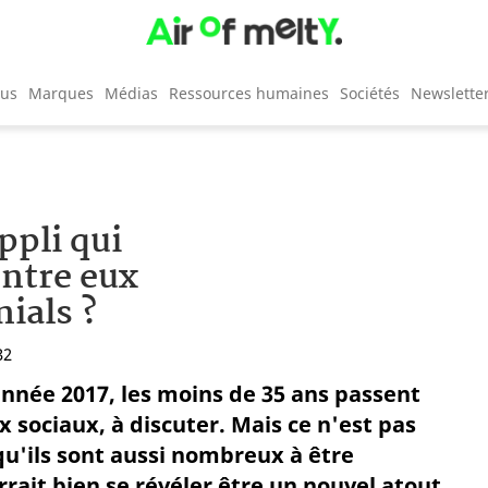
cus
Marques
Médias
Ressources humaines
Sociétés
Newslette
ppli qui
entre eux
nials ?
32
année 2017, les moins de 35 ans passent
 sociaux, à discuter. Mais ce n'est pas
qu'ils sont aussi nombreux à être
rrait bien se révéler être un nouvel atout