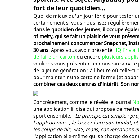
fort de leur quotidien...
Quoi de mieux qu'un jour férié pour tester un
certainement si vous nous lisez régulièreme
dans le quotidien des jeunes, il occupe égale
of melty, qui se fait un plaisir de vous prése
prochainement concurrencer Snapchat, Inst
30 ans
. Après vous avoir présenté
HQ Trivia,
de faire un carton
ou encore
plusieurs applis
voulions vous présenter un nouveau service 
de la jeune génération : à l'heure où celle-ci
pour maintenir une certaine forme (et appa
combiner ces deux centres d'intérêt. Son n
Concrètement, comme le révèle le journal
No
une application lilloise qui propose de mettr
sport ensemble.
"Le principe est simple : pr
l’appli ou non –, le laisser faire son boulot, et
les coups de fils, SMS, mails, conversations e
l'application elle-même qui se charge de conn