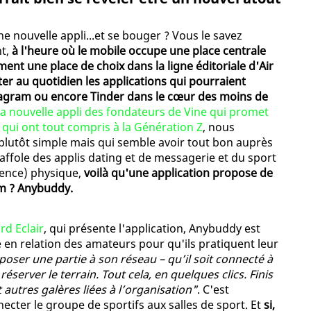
e nouvelle appli...et se bouger ? Vous le savez
nt,
à l'heure où le mobile occupe une place centrale
ment une place de choix dans la ligne éditoriale d'Air
nter au quotidien les applications qui pourraient
agram ou encore Tinder dans le cœur des moins de
 la nouvelle appli des fondateurs de Vine qui promet
 qui ont tout compris à la Génération Z
, nous
plutôt simple mais qui semble avoir tout bon auprès
 raffole des applis dating et de messagerie et du sport
rence) physique,
voilà qu'une application propose de
om ? Anybuddy.
rd Eclair
, qui présente l'application, Anybuddy est
e en relation des amateurs pour qu'ils pratiquent leur
oposer une partie à son réseau – qu’il soit connecté à
 réserver le terrain. Tout cela, en quelques clics. Finis
t autres galères liées à l’organisation"
. C'est
ecter le groupe de sportifs aux salles de sport. Et
si,