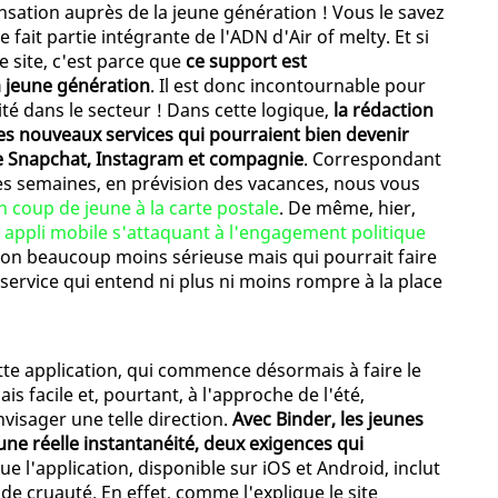
ensation auprès de la jeune génération ! Vous le savez
e fait partie intégrante de l'ADN d'Air of melty. Et si
 site, c'est parce que
ce support est
a jeune génération
. Il est donc incontournable pour
lité dans le secteur ! Dans cette logique,
la rédaction
es nouveaux services qui pourraient bien devenir
ue Snapchat, Instagram et compagnie
. Correspondant
ques semaines, en prévision des vacances, nous vous
n coup de jeune à la carte postale
. De même, hier,
 appli mobile s'attaquant à l'engagement politique
tion beaucoup moins sérieuse mais qui pourrait faire
 service qui entend ni plus ni moins rompre à la place
tte application, qui commence désormais à faire le
is facile et, pourtant, à l'approche de l'été,
visager une telle direction.
Avec Binder, les jeunes
une réelle instantanéité, deux exigences qui
que l'application, disponible sur iOS et Android, inclut
 de cruauté. En effet, comme l'explique le site