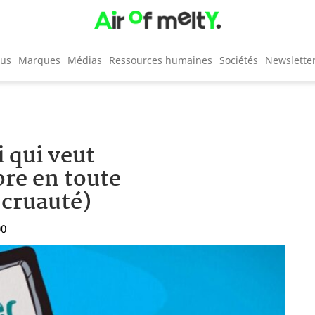
cus
Marques
Médias
Ressources humaines
Sociétés
Newslette
i qui veut
pre en toute
 cruauté)
00