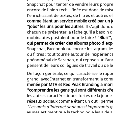
Snapchat pour tenter de vendre leurs propr
encore de l'high-tech. L'idée est donc de mise
l'enrichissant de textes, de filtres et autres 
comme étant un service mobile créé par un j
"jobs" les uns pour les autres
. Il s'agit don
chacun de présenter la tâche qu'il a besoin d
mobinautes postulent pour le faire !
"Blurr",
qui permet de créer des albums photo d'expé
Snapchat, Facebook ou encore Instagram, les u
ou filtres : tout tourne autour de l'expérien
phénoménal de Sarahah, qui repose sur l'ano
pensent de leurs collègues de travail ou de l
De façon générale, ce qui caractérise le rappor
grandi avec Internet en transformant la comm
menée par MTV et Red Peak Branding a montr
"comprendre les gens qui sont différents d'e
les autres caractéristiques fortes de la jeun
réseaux sociaux comme étant un outil perme
"Les amis d'Internet sont aussi importants que
jeunes estiment que la technologie les aide 