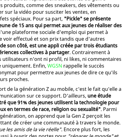
es produits, comme des sneakers, des vêtements ou
r sur la vidéo pour susciter les ventes, en
effets spéciaux. Pour sa part,
"Pickle" se présente
eune de 15 ans qui permet aux jeunes de réaliser des
c d'une plateforme sociale d'emploi qui permet à
e voir effectué et son prix tandis que d'autres
 de son côté, est une appli créée par trois étudiants
riences collectives à partager
. Contrairement à
tilisateurs n'ont ni profil, ni likes, ni commentaires
ce uniquement. Enfin,
WGSN
rappelle le succès
nymat pour permettre aux jeunes de dire ce qu'ils
eurs proches.
t de la génération Z au mobile, c'est le fait qu'elle a
unication sur ce support. D'ailleurs,
une étude
é que 91% des jeunes utilisent la technologie pour
ux en termes de race, religion ou sexualité"
. Parmi
e génération, on apprend que la Gen Z perçoit les
ttant de créer une communauté à travers le monde.
 les amis de la vie réelle"
. Encore plus fort, les
aussi à ouvrir des portes pour
"réparer le monde"
et