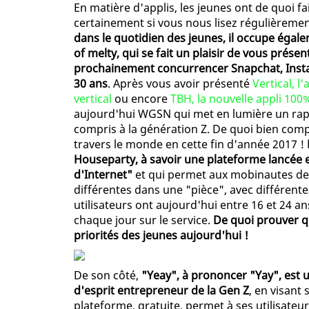
En matière d'applis, les jeunes ont de quoi fai
certainement si vous nous lisez régulièreme
dans le quotidien des jeunes, il occupe égale
of melty, qui se fait un plaisir de vous prése
prochainement concurrencer Snapchat, Inst
30 ans
. Après vous avoir présenté
Vertical, l
vertical
ou encore
TBH, la nouvelle appli 100
aujourd'hui WGSN qui met en lumière un rapp
compris à la génération Z. De quoi bien comp
travers le monde en cette fin d'année 2017 !
Houseparty, à savoir une plateforme lancée e
d'Internet"
et qui permet aux mobinautes de 
différentes dans une "pièce", avec différen
utilisateurs ont aujourd'hui entre 16 et 24 an
chaque jour sur le service.
De quoi prouver qu
priorités des jeunes aujourd'hui !
De son côté,
"Yeay", à prononcer "Yay", est 
d'esprit entrepreneur de la Gen Z
, en visant
plateforme, gratuite, permet à ses utilisateu