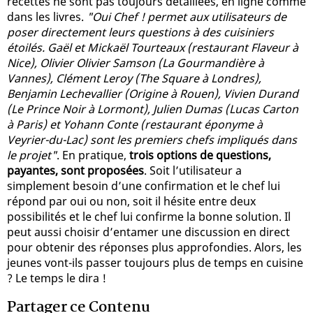
recettes ne sont pas toujours détaillées, en ligne comme
dans les livres.
"Oui Chef ! permet aux utilisateurs de
poser directement leurs questions à des cuisiniers
étoilés. Gaël et Mickaël Tourteaux (restaurant Flaveur à
Nice), Olivier Olivier Samson (La Gourmandière à
Vannes), Clément Leroy (The Square à Londres),
Benjamin Lechevallier (Origine à Rouen), Vivien Durand
(Le Prince Noir à Lormont), Julien Dumas (Lucas Carton
à Paris) et Yohann Conte (restaurant éponyme à
Veyrier-du-Lac) sont les premiers chefs impliqués dans
le projet"
. En pratique,
trois options de questions,
payantes, sont proposées
. Soit l’utilisateur a
simplement besoin d’une confirmation et le chef lui
répond par oui ou non, soit il hésite entre deux
possibilités et le chef lui confirme la bonne solution. Il
peut aussi choisir d’entamer une discussion en direct
pour obtenir des réponses plus approfondies. Alors, les
jeunes vont-ils passer toujours plus de temps en cuisine
? Le temps le dira !
Partager ce Contenu