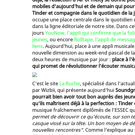
mobiles d'aujourd'hui et de demain qui pour
Tinder et compagnie dans le quotidien de la
occupe une place centrale dans le quotidien 
dans la ligne éditoriale de notre site. Dans c
jours
YouNow, l'appli qui confirme que la fol
jeunes
, ou encore
Rolltape, l'appli de messag
liens
. Aujourd'hui, place à une appli musica
nouvelle dimension au week-end pascal de l
deux heures de musique par jour :
place à l
qui promet de révolutionner l'écouter musica
C'est le site
La Ruche
, spécialisé dans l'actu
par Wizbii, qui présente aujourd'hui
Soundgra
pourrait bien avoir tout bon auprès des jeu
qu'ils maîtrisent déjà à la perfection : Tinde
musique fraîchement diplômés de l’ESSEC qui
permet de découvrir ce qu’écoute, sur son télé
casque vissé sur la tête. Un bon moyen de dé
nouvelles rencontres"
. Comme l'explique au 