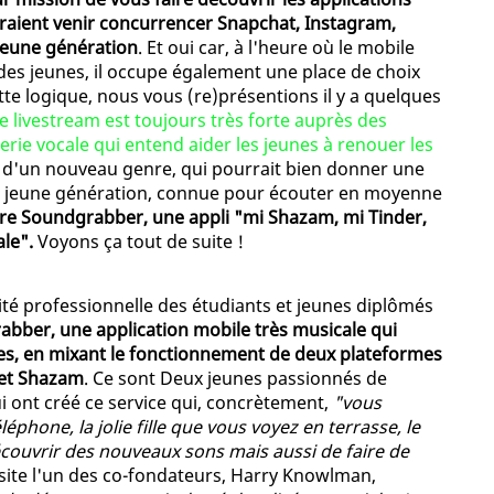
raient venir concurrencer Snapchat, Instagram,
 jeune génération
. Et oui car, à l'heure où le mobile
des jeunes, il occupe également une place de choix
ette logique, nous vous (re)présentions il y a quelques
ie livestream est toujours très forte auprès des
erie vocale qui entend aider les jeunes à renouer les
le d'un nouveau genre, qui pourrait bien donner une
a jeune génération, connue pour écouter en moyenne
'ère Soundgrabber, une appli "mi Shazam, mi Tinder,
le".
Voyons ça tout de suite !
alité professionnelle des étudiants et jeunes diplômés
bber, une application mobile très musicale qui
nes, en mixant le fonctionnement de deux plateformes
r et Shazam
. Ce sont Deux jeunes passionnés de
 ont créé ce service qui, concrètement,
"vous
phone, la jolie fille que vous voyez en terrasse, le
couvrir des nouveaux sons mais aussi de faire de
site l'un des co-fondateurs, Harry Knowlman,