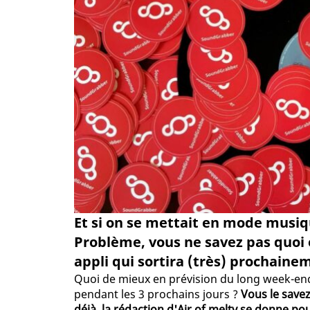
Et si on se mettait en mode musiq
Problème, vous ne savez pas quoi
appli qui sortira (très) prochainem
Quoi de mieux en prévision du long week-end 
pendant les 3 prochains jours ?
Vous le savez
déjà, la rédaction d'Air of melty se donne po