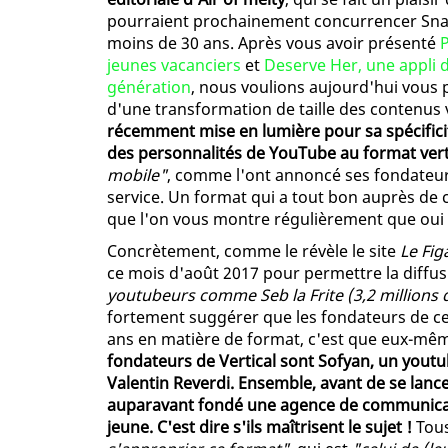
pourraient prochainement concurrencer Sna
moins de 30 ans. Après vous avoir présenté
P
jeunes vacanciers
et
Deserve Her, une appli d
génération
, nous voulions aujourd'hui vous 
d'une transformation de taille des contenus 
récemment mise en lumière pour sa spécificit
des personnalités de YouTube au format vert
mobile"
, comme l'ont annoncé ses fondateur
service. Un format qui a tout bon auprès de c
que l'on vous montre régulièrement que oui 
Concrètement, comme le révèle le site
Le Fig
ce mois d'août 2017 pour permettre la diffu
youtubeurs comme Seb la Frite (3,2 million
fortement suggérer que les fondateurs de ce 
ans en matière de format, c'est que eux-même
fondateurs de Vertical sont Sofyan, un yout
Valentin Reverdi. Ensemble, avant de se lance
auparavant fondé une agence de communicati
jeune. C'est dire s'ils maîtrisent le sujet !
Tous