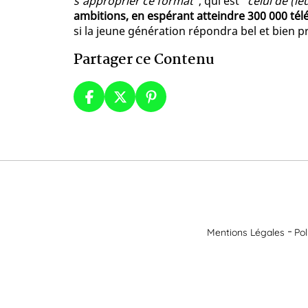
s'approprier ce format"
, qui est
"celui de (l
ambitions, en espérant atteindre 300 000 té
si la jeune génération répondra bel et bien p
Partager ce Contenu
Mentions Légales
Pol