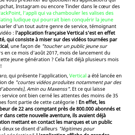
pchat, Instagram ou encore Tinder dans le cœur des
ackPoint, l'appli qui va chambouler les valises des
ating ludique qui pourrait bien conquérir la jeune
parler d'un tout autre genre de service, témoignant
vidéo :
l'application française Vertical s'est en effet
é, qui consiste à miser sur des vidéos tournées par
ical
, une façon de
"toucher un public jeune sur
s en ce mois d'août 2017, mois de lancement du
ette jeune génération ? Cela fait déjà plusieurs mois
!
aro
, qui présente l'application,
Vertical
a été lancée en
sion de
"courtes vidéos produites notamment par des
s d'abonnés), Amin ou Maxenss"
. Et ce qui laisse
service ont bien cerné les attentes des moins de 35
s font partie de cette catégorie !
En effet, les
ubeur de 22 ans comptant près de 800.000 abonnés et
r dans cette nouvelle aventure, ils avaient déjà
on mettant en contact les marques et un public
 deux se disent d'ailleurs
"légitimes pour