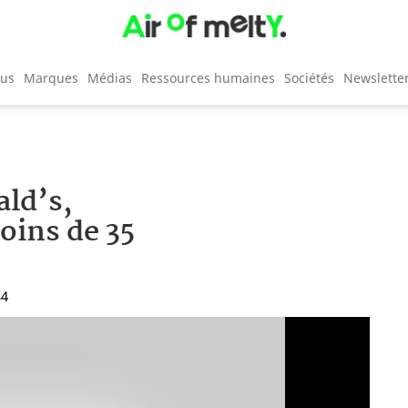
cus
Marques
Médias
Ressources humaines
Sociétés
Newslette
ld’s,
oins de 35
34