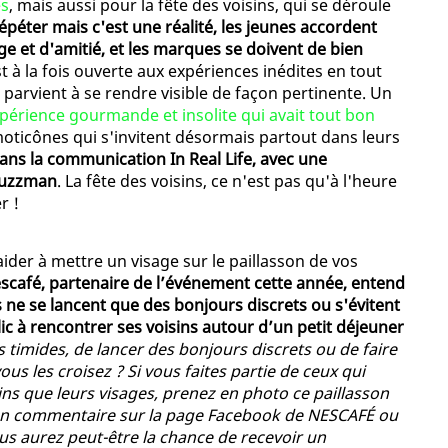
es
, mais aussi pour la fête des voisins, qui se déroule
péter mais c'est une réalité, les jeunes accordent
 et d'amitié, et les marques se doivent de bien
st à la fois ouverte aux expériences inédites en tout
parvient à se rendre visible de façon pertinente. Un
érience gourmande et insolite qui avait tout bon
oticônes qui s'invitent désormais partout dans leurs
ans la communication In Real Life, avec une
 Buzzman
. La fête des voisins, ce n'est pas qu'à l'heure
r !
der à mettre un visage sur le paillasson de vos
scafé, partenaire de l’événement cette année, entend
s ne se lancent que des bonjours discrets ou s'évitent
blic à rencontrer ses voisins autour d’un petit déjeuner
 timides, de lancer des bonjours discrets ou de faire
us les croisez ? Si vous faites partie de ceux qui
ins que leurs visages, prenez en photo ce paillasson
a en commentaire sur la page Facebook de NESCAFÉ ou
ous aurez peut-être la chance de recevoir un