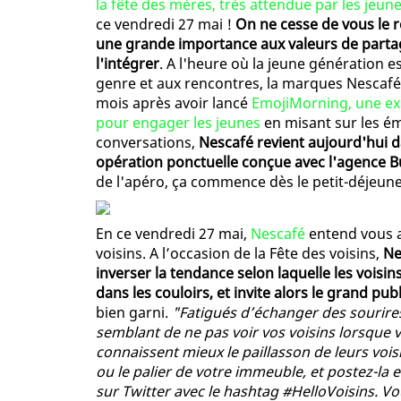
la fête des mères, très attendue par les jeun
ce vendredi 27 mai !
On ne cesse de vous le ré
une grande importance aux valeurs de partage
l'intégrer
. A l'heure où la jeune génération e
genre et aux rencontres, la marques Nescafé 
mois après avoir lancé
EmojiMorning, une exp
pour engager les jeunes
en misant sur les ém
conversations,
Nescafé revient aujourd'hui d
opération ponctuelle conçue avec l'agence
de l'apéro, ça commence dès le petit-déjeune
En ce vendredi 27 mai,
Nescafé
entend vous ai
voisins. A l’occasion de la Fête des voisins,
Ne
inverser la tendance selon laquelle les voisin
dans les couloirs, et invite alors le grand pu
bien garni.
"Fatigués d’échanger des sourires
semblant de ne pas voir vos voisins lorsque vo
connaissent mieux le paillasson de leurs vois
ou le palier de votre immeuble, et postez-l
sur Twitter avec le hashtag #HelloVoisins. V