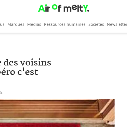
cus
Marques
Médias
Ressources humaines
Sociétés
Newslette
e des voisins
péro c'est
18