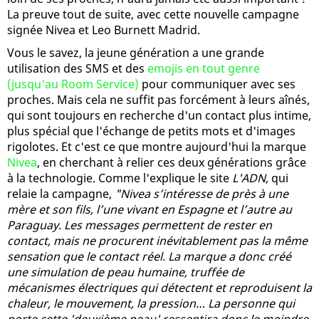
La preuve tout de suite, avec cette nouvelle campagne
signée Nivea et Leo Burnett Madrid.
Vous le savez, la jeune génération a une grande
utilisation des SMS et des
emojis en tout genre
(jusqu'au Room Service)
pour communiquer avec ses
proches. Mais cela ne suffit pas forcément à leurs aînés,
qui sont toujours en recherche d'un contact plus intime,
plus spécial que l'échange de petits mots et d'images
rigolotes. Et c'est ce que montre aujourd'hui la marque
Nivea
, en cherchant à relier ces deux générations grâce
à la technologie. Comme l'explique le site
L'ADN
, qui
relaie la campagne,
"Nivea s’intéresse de près à une
mère et son fils, l’une vivant en Espagne et l’autre au
Paraguay. Les messages permettent de rester en
contact, mais ne procurent inévitablement pas la même
sensation que le contact réel. La marque a donc créé
une simulation de peau humaine, truffée de
mécanismes électriques qui détectent et reproduisent la
chaleur, le mouvement, la pression… La personne qui
porte cette 'deuxième peau' ressentira donc le moindre