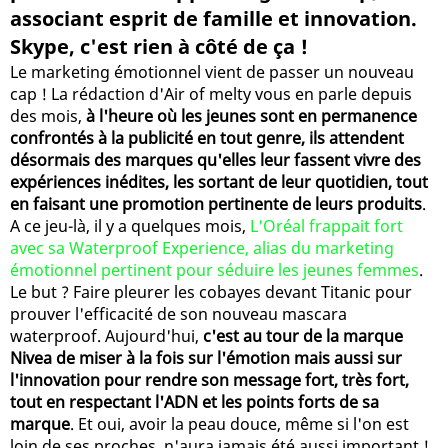
associant esprit de famille et innovation.
Skype, c'est rien à côté de ça !
Le marketing émotionnel vient de passer un nouveau
cap ! La rédaction d'Air of melty vous en parle depuis
des mois,
à l'heure où les jeunes sont en permanence
confrontés à la publicité en tout genre, ils attendent
désormais des marques qu'elles leur fassent vivre des
expériences inédites, les sortant de leur quotidien, tout
en faisant une promotion pertinente de leurs produits
.
A ce jeu-là, il y a quelques mois,
L'Oréal frappait fort
avec sa Waterproof Experience, alias du marketing
émotionnel pertinent pour séduire les jeunes femmes
.
Le but ? Faire pleurer les cobayes devant Titanic pour
prouver l'efficacité de son nouveau mascara
waterproof. Aujourd'hui,
c'est au tour de la marque
Nivea de miser à la fois sur l'émotion mais aussi sur
l'innovation pour rendre son message fort, très fort,
tout en respectant l'ADN et les points forts de sa
marque
. Et oui, avoir la peau douce, même si l'on est
loin de ses proches, n'aura jamais été aussi important !