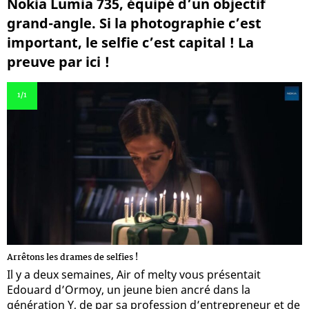
Nokia Lumia 735, équipé d’un objectif
grand-angle. Si la photographie c’est
important, le selfie c’est capital ! La
preuve par ici !
1
/1
Arrêtons les drames de selfies !
Il y a deux semaines, Air of melty vous présentait
Edouard d’Ormoy, un jeune bien ancré dans la
génération Y, de par sa profession d’entrepreneur et de