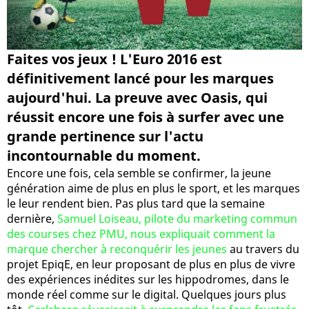
Faites vos jeux ! L'Euro 2016 est
définitivement lancé pour les marques
aujourd'hui. La preuve avec Oasis, qui
réussit encore une fois à surfer avec une
grande pertinence sur l'actu
incontournable du moment.
Encore une fois, cela semble se confirmer, la jeune
génération aime de plus en plus le sport, et les marques
le leur rendent bien. Pas plus tard que la semaine
dernière,
Samuel Loiseau, pilote du marketing commun
des courses chez PMU, nous expliquait comment la
marque chercher à reconquérir les jeunes
au travers du
projet EpiqE, en leur proposant de plus en plus de vivre
des expériences inédites sur les hippodromes, dans le
monde réel comme sur le digital. Quelques jours plus