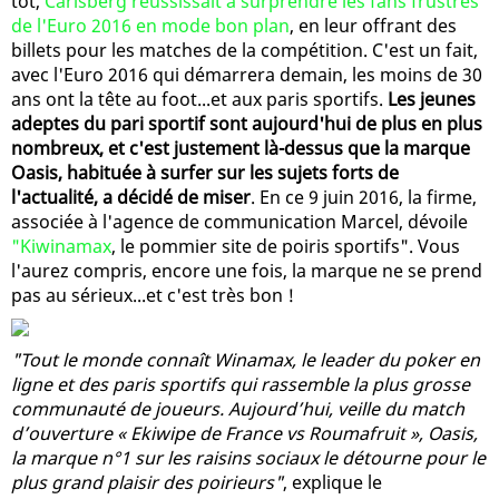
tôt,
Carlsberg réussissait à surprendre les fans frustrés
de l'Euro 2016 en mode bon plan
, en leur offrant des
billets pour les matches de la compétition. C'est un fait,
avec l'Euro 2016 qui démarrera demain, les moins de 30
ans ont la tête au foot...et aux paris sportifs.
Les jeunes
adeptes du pari sportif sont aujourd'hui de plus en plus
nombreux, et c'est justement là-dessus que la marque
Oasis, habituée à surfer sur les sujets forts de
l'actualité, a décidé de miser
. En ce 9 juin 2016, la firme,
associée à l'agence de communication Marcel, dévoile
"Kiwinamax
, le pommier site de poiris sportifs". Vous
l'aurez compris, encore une fois, la marque ne se prend
pas au sérieux...et c'est très bon !
"Tout le monde connaît Winamax, le leader du poker en
ligne et des paris sportifs qui rassemble la plus grosse
communauté de joueurs. Aujourd’hui, veille du match
d’ouverture « Ekiwipe de France vs Roumafruit », Oasis,
la marque n°1 sur les raisins sociaux le détourne pour le
plus grand plaisir des poirieurs"
, explique le