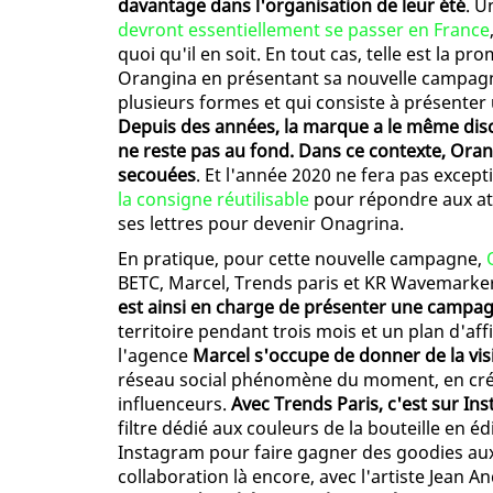
davantage dans l'organisation de leur été
. U
devront essentiellement se passer en France
quoi qu'il en soit. En tout cas, telle est la 
Orangina en présentant sa nouvelle campa
plusieurs formes et qui consiste à présenter 
Depuis des années, la marque a le même disco
ne reste pas au fond. Dans ce contexte, Ora
secouées
. Et l'année 2020 ne fera pas excepti
la consigne réutilisable
pour répondre aux att
ses lettres pour devenir Onagrina.
En pratique, pour cette nouvelle campagne,
BETC, Marcel, Trends paris et KR Wavemarker
est ainsi en charge de présenter une campa
territoire pendant trois mois et un plan d'a
l'agence
Marcel s'occupe de donner de la visi
réseau social phénomène du moment, en créa
influenceurs.
Avec Trends Paris, c'est sur Ins
filtre dédié aux couleurs de la bouteille en éd
Instagram pour faire gagner des goodies aux 
collaboration là encore, avec l'artiste Jean An