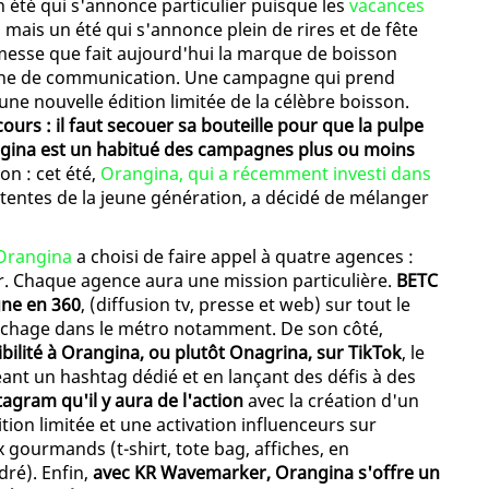
n été qui s'annonce particulier puisque les
vacances
, mais un été qui s'annonce plein de rires et de fête
promesse que fait aujourd'hui la marque de boisson
gne de communication. Une campagne qui prend
une nouvelle édition limitée de la célèbre boisson.
urs : il faut secouer sa bouteille pour que la pulpe
ngina est un habitué des campagnes plus ou moins
on : cet été,
Orangina, qui a récemment investi dans
entes de la jeune génération, a décidé de mélanger
Orangina
a choisi de faire appel à quatre agences :
. Chaque agence aura une mission particulière.
BETC
gne en 360
, (diffusion tv, presse et web) sur tout le
ffichage dans le métro notamment. De son côté,
bilité à Orangina, ou plutôt Onagrina, sur TikTok
, le
nt un hashtag dédié et en lançant des défis à des
tagram qu'il y aura de l'action
avec la création d'un
ition limitée et une activation influenceurs sur
gourmands (t-shirt, tote bag, affiches, en
dré). Enfin,
avec KR Wavemarker, Orangina s'offre un