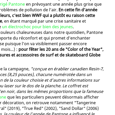
rigé Pantone
en prévoyant une année plus grise que
roblèmes de pollution de l'air.
En cette fin d'année
leurs, c'est bien WWF qui a plutôt eu raison cette
se
, en étant marqué par une crise sanitaire et
e
un électrochoc pour bien des jeunes
.
ouleurs chaleureuses dans notre quotidien, Pantone
 apporte du réconfort et qui promet d'enchanter
ose puisque l'on va visiblement passer encore
mois...) :
pour fêter les 20 ans de "Color of the Year",
sures et accessoires de surf et de skateboard Globe
aie la campagne,
"conçue en érablier canadien Resin-7,
ièces (8,25 pouces), chacune numérotée dans un
n de la couleur choisie et d’autres informations sur
 laser sur le dos de la planche. Le coffret est
en noir, dans les mêmes proportions que la fameuse
one
que les particuliers peuvent désormais afficher
ur décoration, on retrouve notamment "Tangerine
al" (2019), "True Red" (2002), "Sand Dollar" (2006)
, la couleur de l’année de Pantone a influencé le