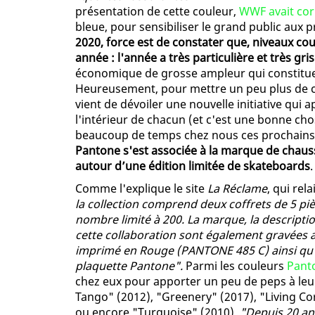
présentation de cette couleur,
WWF avait cor
bleue, pour sensibiliser le grand public aux p
2020, force est de constater que, niveaux cou
année : l'année a très particulière et très gri
économique de grosse ampleur qui constitu
Heureusement, pour mettre un peu plus de c
vient de dévoiler une nouvelle initiative qui
l'intérieur de chacun (et c'est une bonne ch
beaucoup de temps chez nous ces prochains 
Pantone s'est associée à la marque de chaus
autour d’une édition limitée de skateboards
.
Comme l'explique le site
La Réclame
, qui rel
la collection comprend deux coffrets de 5 p
nombre limité à 200. La marque, la descriptio
cette collaboration sont également gravées au
imprimé en Rouge (PANTONE 485 C) ainsi qu’
plaquette Pantone".
Parmi les couleurs
Pant
chez eux pour apporter un peu de peps à le
Tango" (2012), "Greenery" (2017), "Living Cor
ou encore "Turquoise" (2010).
"Depuis 20 ans