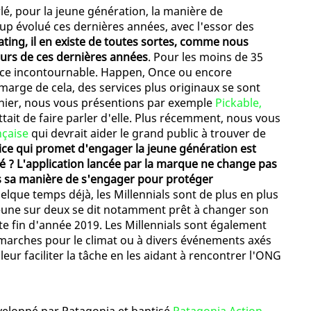
rlé, pour la jeune génération, la manière de
p évolué ces dernières années, avec l'essor des
ating, il en existe de toutes sortes, comme nous
ours de ces dernières années
. Pour les moins de 35
nce incontournable. Happen, Once ou encore
arge de cela, des services plus originaux se sont
nier, nous vous présentions par exemple
Pickable,
ait de faire parler d'elle. Plus récemment, nous vous
nçaise
qui devrait aider le grand public à trouver de
ice qui promet d'engager la jeune génération est
té ? L'application lancée par la marque ne change pas
s sa manière de s'engager pour protéger
elque temps déjà, les Millennials sont de plus en plus
eune sur deux se dit notamment prêt à changer son
te fin d'année 2019. Les Millennials sont également
 marches pour le climat ou à divers événements axés
eur faciliter la tâche en les aidant à rencontrer l'ONG