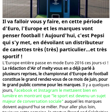
Il va falloir vous y faire, en cette période
d'Euro, l'Europe et les marques vont
penser football ! Aujourd'hui, c'est Pepsi
qui s'y met, en dévoilant un distributeur
de canettes très (très) particulier...et très
sportif !
L'Europe entière passe en mode Euro 2016 ces jours-ci !
La rédaction d'Air of melty vous en a déjà parlé à
plusieurs reprises, le championnat d'Europe de football
constitue le grand rendez-vous de ce mois de juin, pour
le grand public comme pour les marques
. Il y a quelques
jours,
Facebook et Instagram le mettaient bien en
lumière en montrant que "le sport est devenu un sujet
majeur de conversation sociale"
auquel les marques
doivent aujourd'hui se mêler. Pour aller plus loin,