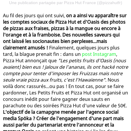
Une publication partagée par Pizza Hut France (@pizzahutfr)
Au fil des jours qui ont suivi,
on a ainsi vu apparaître sur
les comptes sociaux de Pizza Hut et d'Oasis des photos
de pizzas aux fraises, pizzas à la mangue ou encore à
l'orange et à la framboise. Des nouvelles saveurs qui
ont laissé les socionautes bien perplexes...mais
clairement amusés !
Finalement, quelques jours plus
tard, la blague prenait fin : dans un
post Instagram
,
Pizza Hut annonçait que
"Les petits fruits d'Oasis (nous
avaient) bien eus ! Jaloux de l’ananas, ils ont hacké notre
compte pour tenter d'imposer les Fruizzas mais notre
seule vraie pizza aux fruits, c’est l’Hawaïenne"
. Nous
voilà donc rassurés...ou pas ! En tout cas, pour se faire
pardonner, Les Petits Fruits et Pizza Hut ont organisé un
concours inédit pour faire gagner deux sauts en
parachute ou des soirées Pizza Hut d'une valeur de 50€.
L'objectif de la camapgne menée par l'agence social
media Spöka ? Créer de l’engagement d'une part mais
aussi parler du partenariat entre l'annonceur et la