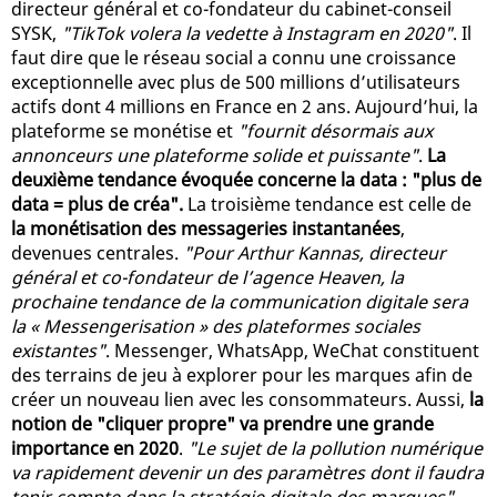
directeur général et co-fondateur du cabinet-conseil
SYSK,
"TikTok volera la vedette à Instagram en 2020"
. Il
faut dire que le réseau social a connu une croissance
exceptionnelle avec plus de 500 millions d’utilisateurs
actifs dont 4 millions en France en 2 ans. Aujourd’hui, la
plateforme se monétise et
"fournit désormais aux
annonceurs une plateforme solide et puissante"
.
La
deuxième tendance évoquée concerne la data : "plus de
data = plus de créa".
La troisième tendance est celle de
la monétisation des messageries instantanées
,
devenues centrales.
"Pour Arthur Kannas, directeur
général et co-fondateur de l’agence Heaven, la
prochaine tendance de la communication digitale sera
la « Messengerisation » des plateformes sociales
existantes"
. Messenger, WhatsApp, WeChat constituent
des terrains de jeu à explorer pour les marques afin de
créer un nouveau lien avec les consommateurs. Aussi,
la
notion de "cliquer propre" va prendre une grande
importance en 2020
.
"Le sujet de la pollution numérique
va rapidement devenir un des paramètres dont il faudra
tenir compte dans la stratégie digitale des marques"
,