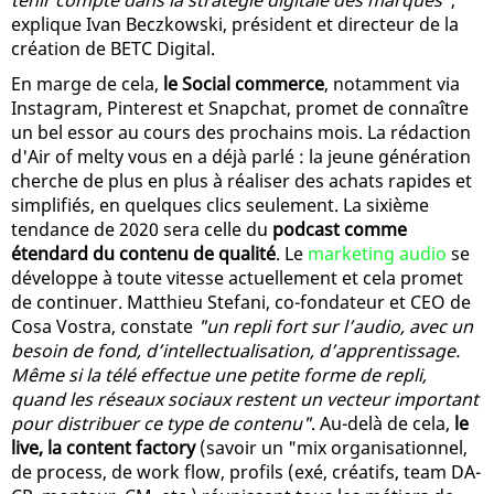
explique Ivan Beczkowski, président et directeur de la
création de BETC Digital.
En marge de cela,
le Social commerce
, notamment via
Instagram, Pinterest et Snapchat, promet de connaître
un bel essor au cours des prochains mois. La rédaction
d'Air of melty vous en a déjà parlé : la jeune génération
cherche de plus en plus à réaliser des achats rapides et
simplifiés, en quelques clics seulement. La sixième
tendance de 2020 sera celle du
podcast comme
étendard du contenu de qualité
. Le
marketing audio
se
développe à toute vitesse actuellement et cela promet
de continuer. Matthieu Stefani, co-fondateur et CEO de
Cosa Vostra, constate
"un repli fort sur l’audio, avec un
besoin de fond, d’intellectualisation, d’apprentissage.
Même si la télé effectue une petite forme de repli,
quand les réseaux sociaux restent un vecteur important
pour distribuer ce type de contenu"
. Au-delà de cela,
le
live, la content factory
(savoir un "mix organisationnel,
de process, de work flow, profils (exé, créatifs, team DA-