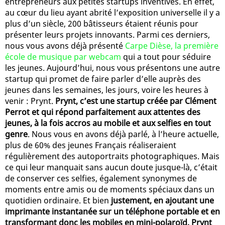
entrepreneurs aux petites startups inventives. En effet,
au cœur du lieu ayant abrité l’exposition universelle il y a
plus d’un siècle, 200 bâtisseurs étaient réunis pour
présenter leurs projets innovants. Parmi ces derniers,
nous vous avons déjà présenté
Carpe Dièse, la première
école de musique par webcam
qui a tout pour séduire
les jeunes. Aujourd’hui, nous vous présentons une autre
startup qui promet de faire parler d’elle auprès des
jeunes dans les semaines, les jours, voire les heures à
venir : Prynt.
Prynt, c’est une startup créée par Clément
Perrot et qui répond parfaitement aux attentes des
jeunes, à la fois accros au mobile et aux selfies en tout
genre
. Nous vous en avons déjà parlé, à l’heure actuelle,
plus de 60% des jeunes Français réaliseraient
régulièrement des autoportraits photographiques. Mais
ce qui leur manquait sans aucun doute jusque-là, c’était
de conserver ces selfies, également synonymes de
moments entre amis ou de moments spéciaux dans un
quotidien ordinaire. Et bien
justement, en ajoutant une
imprimante instantanée sur un téléphone portable et en
transformant donc les mobiles en mini-polaroïd, Prynt