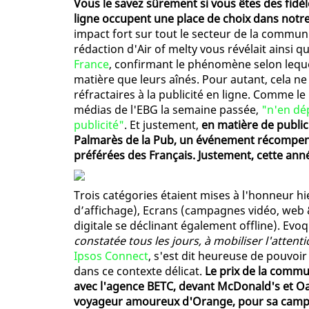
Vous le savez sûrement si vous êtes des fidèles
ligne occupent une place de choix dans notre 
impact fort sur tout le secteur de la communi
rédaction d'Air of melty vous révélait ainsi q
France
, confirmant le phénomène selon leque
matière que leurs aînés. Pour autant, cela ne
réfractaires à la publicité en ligne. Comme l
médias de l'EBG la semaine passée,
"n'en dép
publicité"
. Et justement,
en matière de publicit
Palmarès de la Pub, un événement récompen
préférées des Français. Justement, cette ann
Trois catégories étaient mises à l'honneur 
d’affichage), Ecrans (campagnes vidéo, web
digitale se déclinant également offline). Ev
constatée tous les jours, à mobiliser l'attent
Ipsos Connect
, s'est dit heureuse de pouvo
dans ce contexte délicat.
Le prix de la commu
avec l'agence BETC, devant McDonald's et Oas
voyageur amoureux d'Orange, pour sa campag