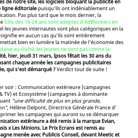
 de notre site, les logiciels bloquant la publicité en
ligne éditoriale
puisqu'ils ont indéniablement un
cation. Pas plus tard que le mois dernier, la
ue
53% des 16-24 ans sont adeptes d'AdBlockers en
l les jeunes internautes sont plus catégoriques en la
 signifie en aucun cas qu'ils sont entièrement
e mettait bien en lumière la matinée de l'économie des
laise au cliché, les jeunes ne sont pas contre la
é, hier, jeudi 31 mars, Ipsos fêtait les 30 ans du
sant chaque année les campagnes publicitaires
ée, qui s'est démarqué ?
Verdict tout de suite !
hier soir : Communication extérieure (campagnes
 & TV) et Ecosystème (campagnes à dominante
oquant
"une difficulté de plus en plus grande,
ion"
, Hélène Delpont, Directrice Générale France d'
ir primer les campagnes qui auront su se démarquer
nication extérieure a été remis à la marque Evian,
is x Les Minions. Le Prix Ecrans est remis au
ne menée avec Publicis Conseil, devant Meetic et