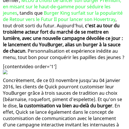
dernier,
McDo a choisi de lancer son burger Premium,
en misant sur le haut-de-gamme pour séduire les
jeunes
, tandis que
Burger King surfait sur la popularité
de Retour vers le Futur II pour lancer son Hovertray
,
tout droit sorti du futur. Aujourd'hui,
c'est au tour du
troisième acteur fort du marché de se mettre en
lumière, avec une nouvelle campagne dévoilée ce jour :
le lancement du YouBurger, alias un burger à la sauce
de chacun
. Personnalisation et expérience inédite au
menu, tout bon pour conquérir les papilles des jeunes ?
[contentvideo order='1']
Concrètement, de ce 03 novembre jusqu'au 04 janvier
2016, les clients de Quick pourront customiser leur
YouBurger grâce à trois sauces de tradition au choix
(béarnaise, roquefort, piment d'espelette). Et qu'on se
le dise,
la customisation va bien au-delà du burger
. En
effet, Quick se lance également dans le concept de
customisation de communication avec le lancement
d’une campagne interactive invitant les internautes à